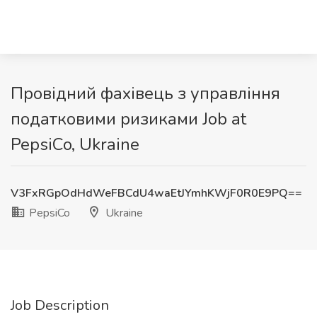
Провідний фахівець з управління
податковими ризиками Job at
PepsiCo, Ukraine
V3FxRGpOdHdWeFBCdU4waEtJYmhKWjF0R0E9PQ==
PepsiCo
Ukraine
Job Description